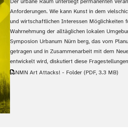
Der urbane Raum unterliegt permanenten Verä
Anforderungen. Wie kann Kunst in dem vielschi
und wirtschaftlichen Interessen Möglichkeiten f
Wahrnehmung der alltäglichen lokalen Umgebu
Symposion Urbanum Nürn berg, das vom Planun
getragen und in Zusammenarbeit mit dem Neue
entwickelt wird, diskutiert diese Fragestellung
NMN Art Attacks! - Folder
(PDF, 3.3 MB)