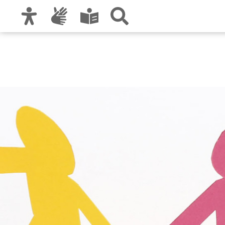
Zur Hauptnavigation
Zum Inhalt
Zu den Nutzungshinweisen und zum Impre