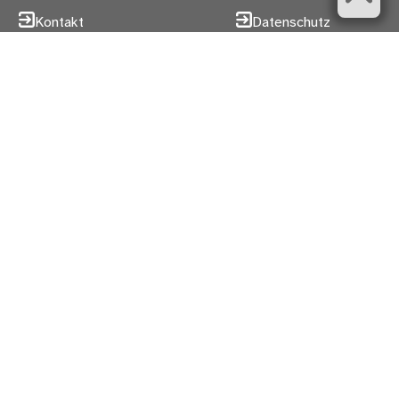
Kontakt
Datenschutz
Sitemap
Cookies
Behördenwegweiser
Zugangseröffnung
Karriere
Barrierefreiheit
Hilfe
Impressum
Folgen Sie uns
X
YouTube
Bildquellen
Menü