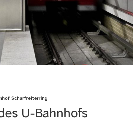
g
hof Scharfreiterring
 des U-Bahnhofs