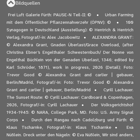
Bildquellen
Frei Luft Galerie Fürth: PAUSE-N Teil-II: ©
Urban Farming
mit dem Öffentlicher Pflanzennahverzehr (ÖPNV): ©
100
Synagogen in Deutschland (Ausstellung): © Hentrich & Hentrich
Verlag, Fotograf/-in: Alex Jacobowitz
ALEXANDRA GRANT:
© Alexandra Grant, Gnaden Überlast/Grace Overload, (after
Christina Ebner’s Engelthaler Schwesternbuch/ Der Nonne von
Engelthal Büchlein von der Genaden Uberlast, 1346; edited by
Karl Schröder, 1871), work in progress, 2026 (Detail); Foto:
Trevor Good © Alexandra Grant and carlier | gebauer,
Berlin/Madrid, Fotograf/-in: Foto: Trevor Good © Alexandra
Grant and carlier | gebauer, Berlin/Madrid
Cyrill Lachauer.
The Sunset Route: © Cyrill Lachauer: Cardboard & Copenhagen,
2026, Fotograf/-in: Cyrill Lachauer
Der Volksgerichtshof
1934-1945: © NARA, College Park, MD. Foto: U.S. Army Signal
Corps
Durch den Rangau nach Cadolzburg und Fürth: ©
Klaus Tscharnke, Fotograf/-in: Klaus Tscharnke
Eva
Nüßlein. Dreck unter den Nägeln: © Eva Nüßlein, Wir sind anders,