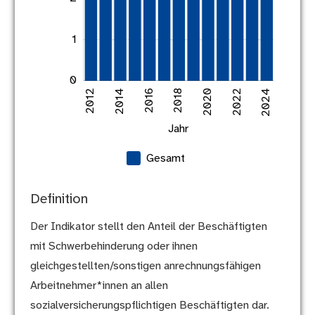
1
2023
2025
2026
2021
2013
2015
2017
2019
0
2012
2014
2016
L
2018
2020
2022
2024
Jahr
Gesamt
Definition
Der Indikator stellt den Anteil der Beschäftigten
mit Schwerbehinderung oder ihnen
gleichgestellten/sonstigen anrechnungsfähigen
Arbeitnehmer*innen an allen
sozialversicherungspflichtigen Beschäftigten dar.