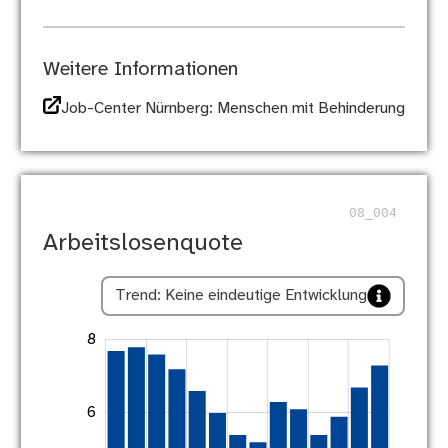
Weitere Informationen
Job-Center Nürnberg: Menschen mit Behinderung
08_004
Arbeitslosenquote
Trend: Keine eindeutige Entwicklung
-4
-2
10
-1
3
5
1
8
6