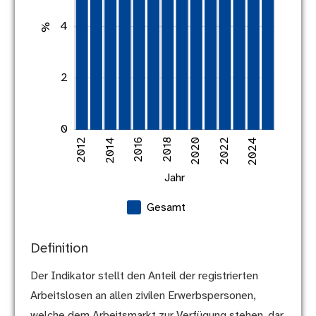
4
4
%
2
2023
2025
2026
2028
2021
2013
2015
2017
2019
0
2012
2014
2016
2018
L
2020
2022
2024
Jahr
Gesamt
Definition
Der Indikator stellt den Anteil der registrierten
Arbeitslosen an allen zivilen Erwerbspersonen,
welche dem Arbeitsmarkt zur Verfügung stehen, dar.