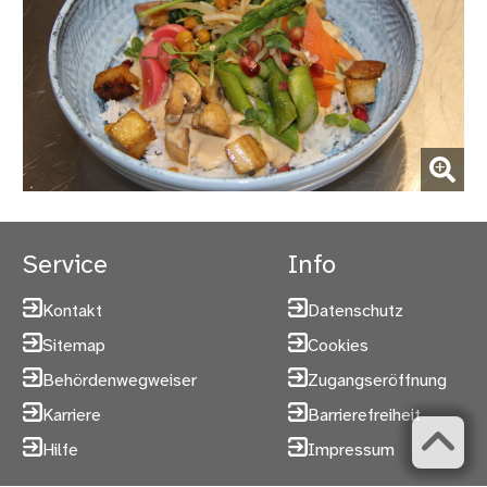
(Bild vergrößern)
Service
Info
Kontakt
Datenschutz
Sitemap
Cookies
Behördenwegweiser
Zugangseröffnung
Karriere
Barrierefreiheit
Hilfe
Impressum