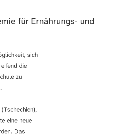
emie für Ernährungs- und
lichkeit, sich
eifend die
chule zu
.
 (Tschechien),
nte eine neue
rden. Das