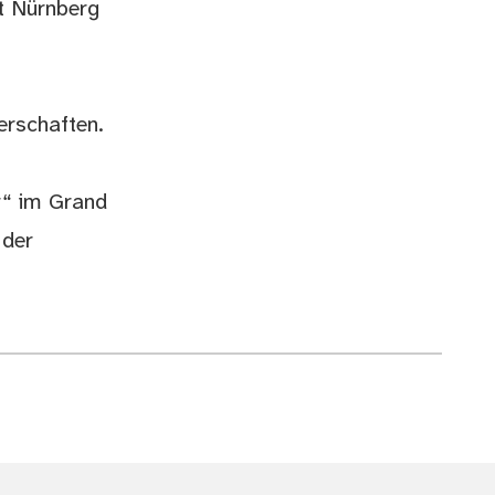
dt Nürnberg
erschaften.
r“ im Grand
 der