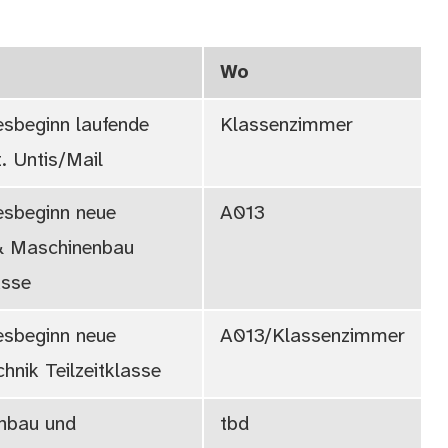
Wo
esbeginn laufende
Klassenzimmer
t. Untis/Mail
esbeginn neue
A013
& Maschinenbau
asse
esbeginn neue
A013/Klassenzimmer
chnik Teilzeitklasse
nbau und
tbd