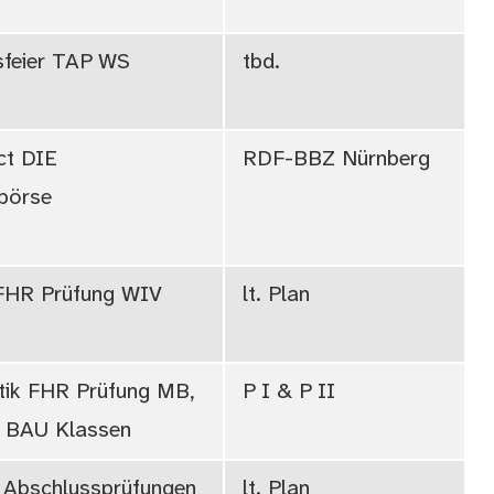
sfeier TAP WS
tbd.
ct DIE
RDF-BBZ Nürnberg
rbörse
 FHR Prüfung WIV
lt. Plan
ik FHR Prüfung MB,
P I & P II
 BAU Klassen
 Abschlussprüfungen
lt. Plan