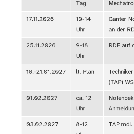
Tag
Mechatron
17.11.2026
10-14
Ganter N
Uhr
an der R
25.11.2026
9-18
RDF auf 
Uhr
18.-21.01.2027
lt. Plan
Techniker
(TAP) WS
01.02.2027
ca. 12
Notenbek
Uhr
Anmeldun
03.02.2027
8-12
TAP mdl.