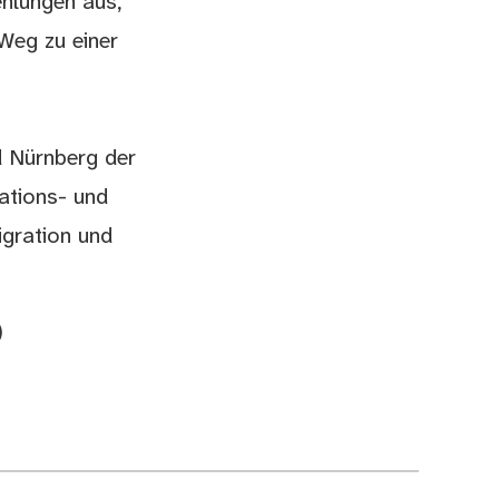
ehlungen aus,
Weg zu einer
d Nürnberg der
ations- und
igration und
)