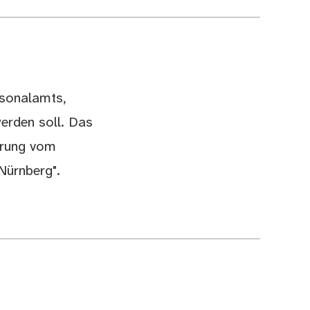
rsonalamts,
werden soll. Das
erung vom
Nürnberg".