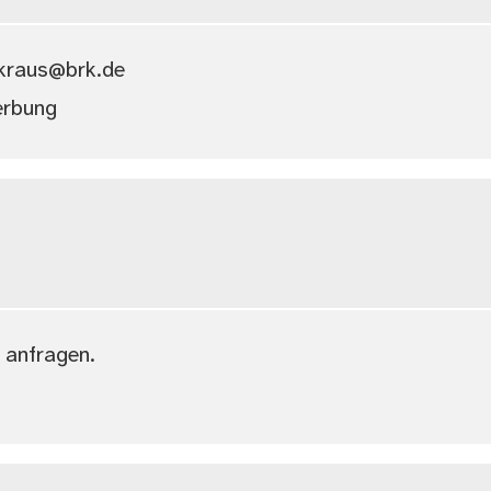
.kraus@brk.de
erbung
g anfragen.