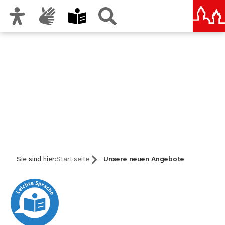
Zur Hauptnavigation
Zum Inhalt
Zu den Nutzungshinweisen und zum Impressum
Leichte Sprache
bei der Stadt Nürnberg
Sie sind hier:
Start·seite
Unsere neuen Angebote