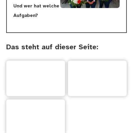
Und wer hat welche
Aufgaben?
Das steht auf dieser Seite:
Der
Der 2.
Ober·bürgermeister
Bürger·meister von
von Nürnberg
Nürnberg
Der 3.
Bürger·meister von
Nürnberg