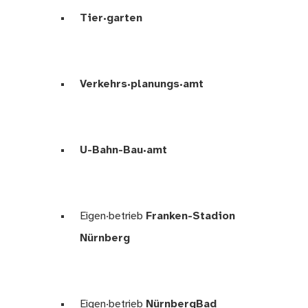
Tier·garten
Verkehrs·planungs·amt
U-­Bahn-­Bau·amt
Eigen·betrieb
Franken-Stadion
Nürnberg
Eigen·betrieb
NürnbergBad