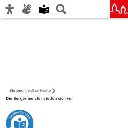
Zur Hauptnavigation
Zum Inhalt
Zu den Nutzungshinweisen und zum Impressum
Leichte Sprache
bei der Stadt Nürnberg
Sie sind hier:
Start·seite
Die Bürger·meister stellen sich vor