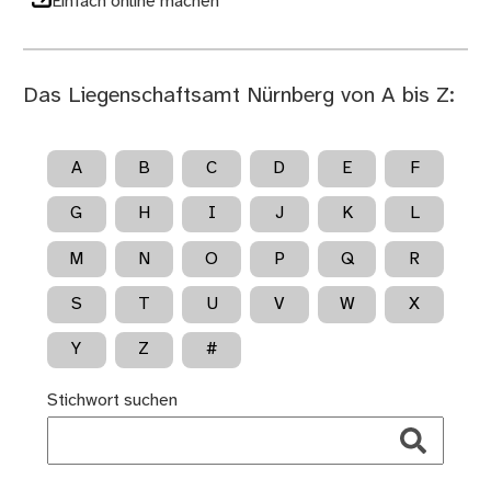
Einfach online machen
Das Liegenschaftsamt Nürnberg von A bis Z:
A
B
C
D
E
F
G
H
I
J
K
L
M
N
O
P
Q
R
S
T
U
V
W
X
Y
Z
#
Stichwort suchen