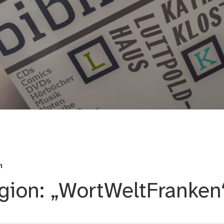
Bildungscampus Nürnberg
n
egion: „WortWeltFranken