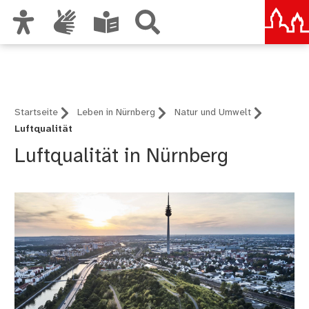
Zur Hauptnavigation
Nürnberg – deine Stadt
Zum Inhalt
Zu den Nutzungshinweisen und zum Impressum
Startseite
Leben in Nürnberg
Natur und Umwelt
Luftqualität
Luftqualität in Nürnberg