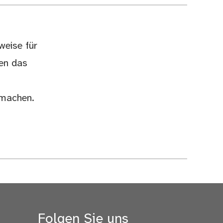
weise für
len das
u machen.
Folgen Sie uns