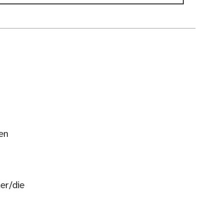
en
er/die