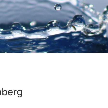
nd Umweltanalytik Nürn
nberg