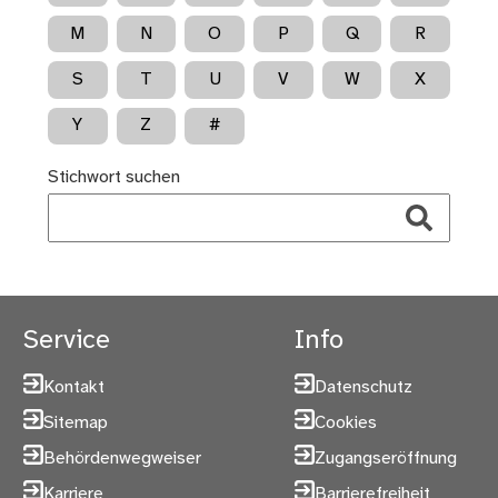
M
N
O
P
Q
R
S
T
U
V
W
X
Y
Z
#
Stichwort suchen
Service
Info
Kontakt
Datenschutz
Sitemap
Cookies
Behördenwegweiser
Zugangseröffnung
Karriere
Barrierefreiheit