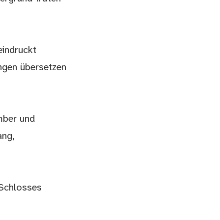
eindruckt
ungen übersetzen
mber und
ang,
 Schlosses
.