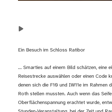
Smarties
Strecke
Holzpuzzle
Seifenblasenformen
Funktionsgraphen
Ein Besuch im Schloss Ratibor
... Smarties auf einem Bild schätzen, eine 
Reisestrecke auswählen oder einen Code kn
denen sich die F10 und IW11e im Rahmen 
Roth stellen mussten. Auch wenn das Seif
Oberflächenspannung erachtet wurde, entwic
Stunden-Veranstaltung, bei der Zeit und Ra