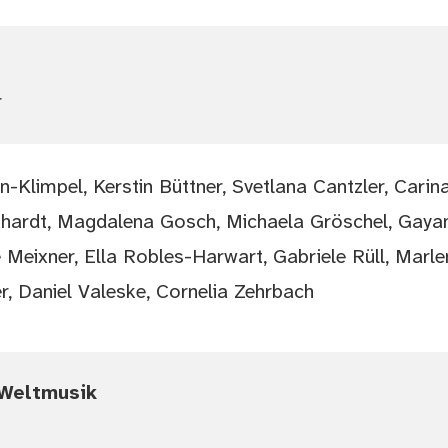
r
un-Klimpel, Kerstin Büttner, Svetlana Cantzler, Cari
ebhardt, Magdalena Gosch, Michaela Gröschel, Gaya
 Meixner, Ella Robles-Harwart, Gabriele Rüll, Marlen
r, Daniel Valeske, Cornelia Zehrbach
 Weltmusik