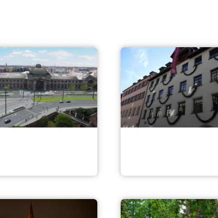
staltung
Sanierung Hintere
hofsplatz
Ledergasse 43