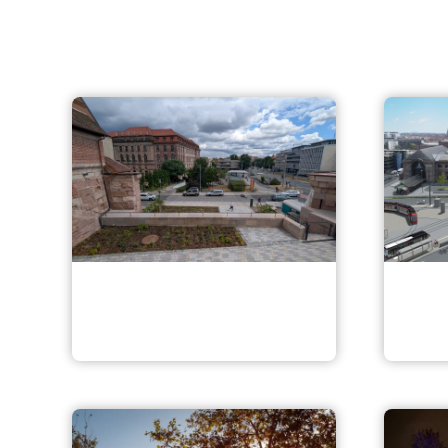
Pocket Park
Umge
Marientorzwinger
Bahn