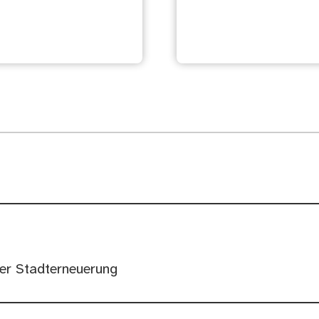
Neugestaltung
rblümchen
Luitpoldstraße
er Stadterneuerung