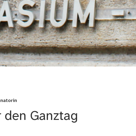
e
natorin
r den Ganztag