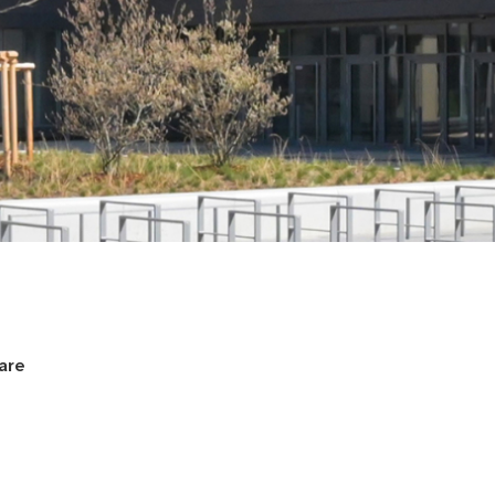
e
are