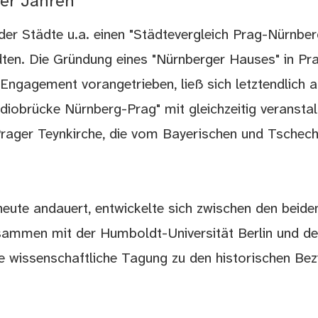
-er Jahren
der Städte u.a. einen "Städtevergleich Prag-Nürnberg
dten. Die Gründung eines "Nürnberger Hauses" in Pr
 Engagement vorangetrieben, ließ sich letztendlich a
adiobrücke Nürnberg-Prag" mit gleichzeitig veransta
Prager Teynkirche, die vom Bayerischen und Tschec
heute andauert, entwickelte sich zwischen den beide
sammen mit der Humboldt-Universität Berlin und de
e wissenschaftliche Tagung zu den historischen Be