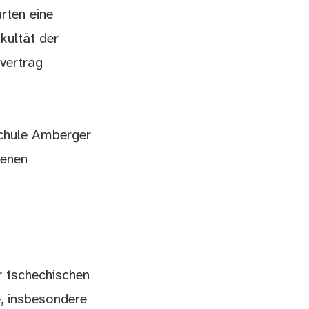
rten eine
kultät der
vertrag
schule Amberger
denen
r tschechischen
, insbesondere