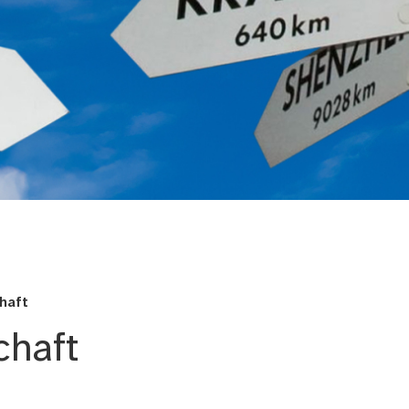
ehungen
haft
chaft