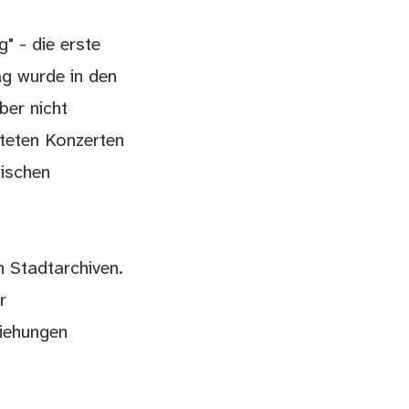
" - die erste
ag wurde in den
ber nicht
lteten Konzerten
hischen
n Stadtarchiven.
r
ziehungen