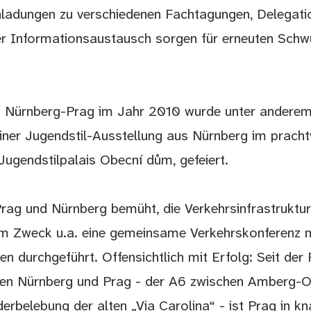
inladungen zu verschiedenen Fachtagungen, Delegat
ler Informationsaustausch sorgen für erneuten Schw
t Nürnberg-Prag im Jahr 2010 wurde unter anderem
ner Jugendstil-Ausstellung aus Nürnberg im pracht
ugendstilpalais Obecní dům, gefeiert.
Prag und Nürnberg bemüht, die Verkehrsinfrastruktu
em Zweck u.a. eine gemeinsame Verkehrskonferenz 
n durchgeführt. Offensichtlich mit Erfolg: Seit der 
chen Nürnberg und Prag - der A6 zwischen Amberg-
rbelebung der alten „Via Carolina“ - ist Prag in kn