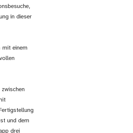
ionsbesuche,
ung in dieser
 mit einem
vollen
r zwischen
mit
Fertigstellung
Ost und dem
app drei