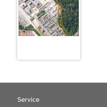
Bebauungsplan
"Langwasser T"
Service