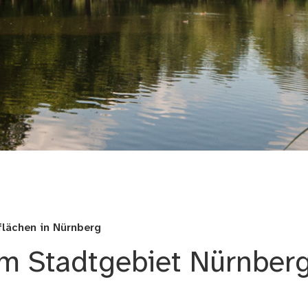
g
flächen in Nürnberg
im Stadtgebiet Nürnber