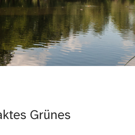
g
aktes Grünes