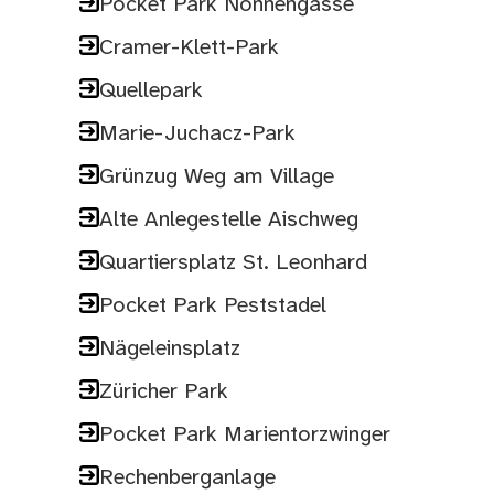
Pocket Park Nonnengasse
Cramer-Klett-Park
Quellepark
Marie-Juchacz-Park
Grünzug Weg am Village
Alte Anlegestelle Aischweg
Quartiersplatz St. Leonhard
Pocket Park Peststadel
Nägeleinsplatz
Züricher Park
Pocket Park Marientorzwinger
Rechenberganlage