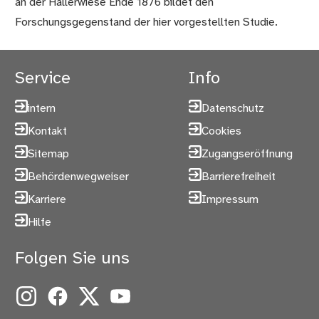
an der Hallerwiese Ende 1876 bildet den
Forschungsgegenstand der hier vorgestellten Studie.
Service
Info
intern
Datenschutz
Kontakt
Cookies
Sitemap
Zugangseröffnung
Behördenwegweiser
Barrierefreiheit
Karriere
Impressum
Hilfe
Folgen Sie uns
Instagram
Facebook
X
YouTube