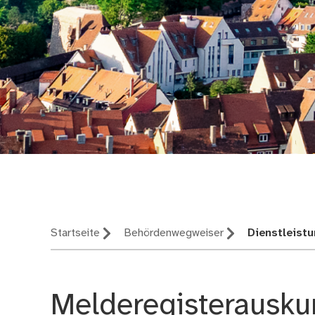
Nürnberg – deine St
Startseite
Behördenwegweiser
Dienstleist
Melderegisterausku