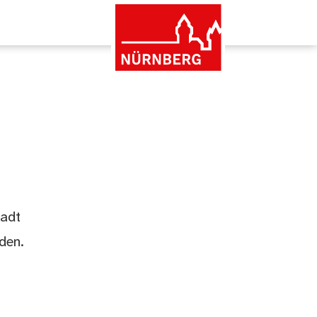
tadt
den.