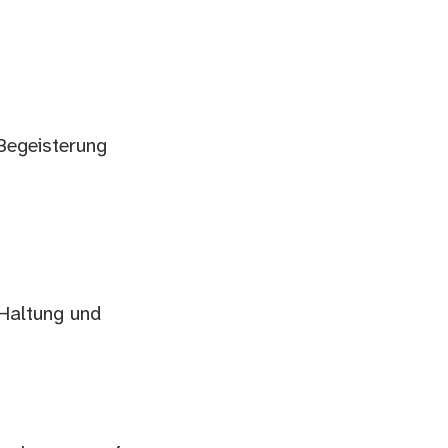
Begeisterung
 Haltung und
b