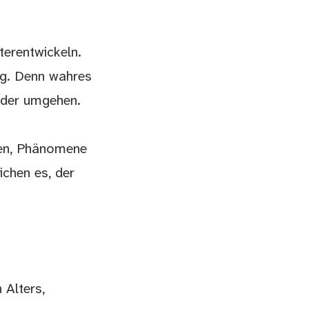
terentwickeln.
ung. Denn wahres
ander umgehen.
ten, Phänomene
ichen es, der
 Alters,