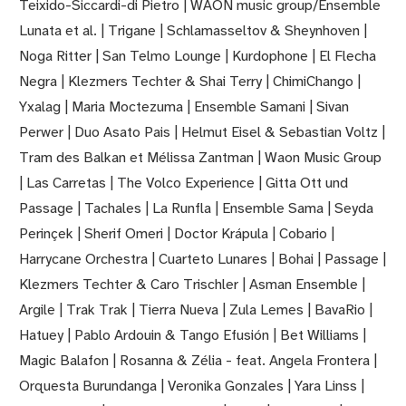
Teixido-Siccardi-di Pietro | WAON music group/Ensemble
Lunata et al. | Trigane | Schlamasseltov & Sheynhoven |
Noga Ritter | San Telmo Lounge | Kurdophone | El Flecha
Negra | Klezmers Techter & Shai Terry | ChimiChango |
Yxalag | Maria Moctezuma | Ensemble Samani | Sivan
Perwer | Duo Asato Pais | Helmut Eisel & Sebastian Voltz |
Tram des Balkan et Mélissa Zantman | Waon Music Group
| Las Carretas | The Volco Experience | Gitta Ott und
Passage | Tachales | La Runfla | Ensemble Sama | Seyda
Perinçek | Sherif Omeri | Doctor Krápula | Cobario |
Harrycane Orchestra | Cuarteto Lunares | Bohai | Passage |
Klezmers Techter & Caro Trischler | Asman Ensemble |
Argile | Trak Trak | Tierra Nueva | Zula Lemes | BavaRio |
Hatuey | Pablo Ardouin & Tango Efusión | Bet Williams |
Magic Balafon | Rosanna & Zélia - feat. Angela Frontera |
Orquesta Burundanga | Veronika Gonzales | Yara Linss |