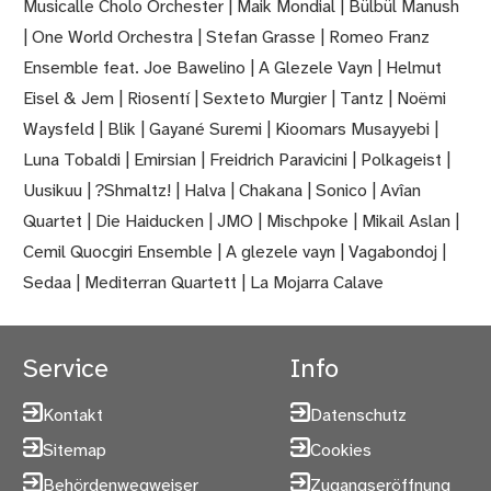
Musicalle Cholo Orchester | Maik Mondial | Bülbül Manush
| One World Orchestra | Stefan Grasse | Romeo Franz
Ensemble feat. Joe Bawelino | A Glezele Vayn | Helmut
Eisel & Jem | Riosentí | Sexteto Murgier | Tantz | Noëmi
Waysfeld | Blik | Gayané Suremi | Kioomars Musayyebi |
Luna Tobaldi | Emirsian | Freidrich Paravicini | Polkageist |
Uusikuu | ?Shmaltz! | Halva | Chakana | Sonico | Avîan
Quartet | Die Haiducken | JMO | Mischpoke | Mikail Aslan |
Cemil Quocgiri Ensemble | A glezele vayn | Vagabondoj |
Sedaa | Mediterran Quartett | La Mojarra Calave
Service
Info
Kontakt
Datenschutz
Sitemap
Cookies
Behördenwegweiser
Zugangseröffnung