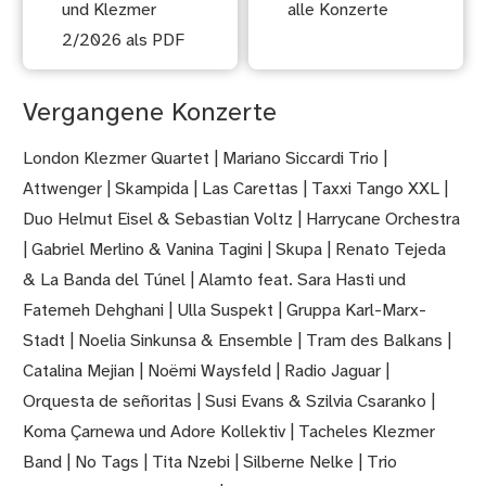
und Klezmer
alle Konzerte
2/2026 als PDF
Vergangene Konzerte
London Klezmer Quartet | Mariano Siccardi Trio |
Attwenger | Skampida | Las Carettas | Taxxi Tango XXL |
Duo Helmut Eisel & Sebastian Voltz | Harrycane Orchestra
| Gabriel Merlino & Vanina Tagini | Skupa | Renato Tejeda
& La Banda del Túnel | Alamto feat. Sara Hasti und
Fatemeh Dehghani | Ulla Suspekt | Gruppa Karl-Marx-
Stadt | Noelia Sinkunsa & Ensemble | Tram des Balkans |
Catalina Mejian | Noëmi Waysfeld | Radio Jaguar |
Orquesta de señoritas | Susi Evans & Szilvia Csaranko |
Koma Çarnewa und Adore Kollektiv | Tacheles Klezmer
Band | No Tags | Tita Nzebi | Silberne Nelke | Trio