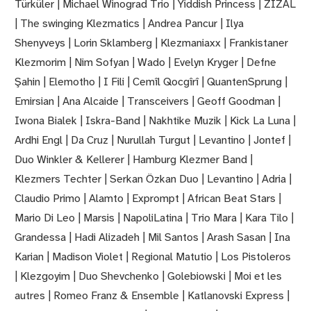
Türküler | Michael Winograd Trio | Yiddish Princess | ZIZAL
| The swinging Klezmatics | Andrea Pancur | Ilya
Shenyveys | Lorin Sklamberg | Klezmaniaxx | Frankistaner
Klezmorim | Nim Sofyan | Wado | Evelyn Kryger | Defne
Şahin | Elemotho | I Fili | Cemîl Qocgîrî | QuantenSprung |
Emirsian | Ana Alcaide | Transceivers | Geoff Goodman |
Iwona Bialek | Iskra-Band | Nakhtike Muzik | Kick La Luna |
Ardhi Engl | Da Cruz | Nurullah Turgut | Levantino | Jontef |
Duo Winkler & Kellerer | Hamburg Klezmer Band |
Klezmers Techter | Serkan Özkan Duo | Levantino | Adria |
Claudio Primo | Alamto | Exprompt | African Beat Stars |
Mario Di Leo | Marsis | NapoliLatina | Trio Mara | Kara Tilo |
Grandessa | Hadi Alizadeh | Mil Santos | Arash Sasan | Ina
Karian | Madison Violet | Regional Matutio | Los Pistoleros
| Klezgoyim | Duo Shevchenko | Golebiowski | Moi et les
autres | Romeo Franz & Ensemble | Katlanovski Express |