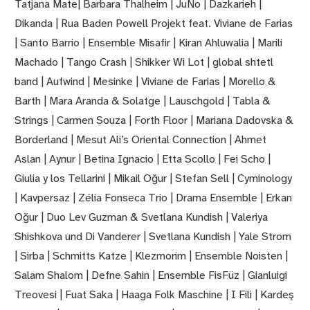
Tatjana Mate| Barbara Thalheim | JuNo | Dazkarieh |
Dikanda | Rua Baden Powell Projekt feat. Viviane de Farias
| Santo Barrio | Ensemble Misafir | Kiran Ahluwalia | Marili
Machado | Tango Crash | Shikker Wi Lot | global shtetl
band | Aufwind | Mesinke | Viviane de Farias | Morello &
Barth | Mara Aranda & Solatge | Lauschgold | Tabla &
Strings | Carmen Souza | Forth Floor | Mariana Dadovska &
Borderland | Mesut Ali’s Oriental Connection | Ahmet
Aslan | Aynur | Betina Ignacio | Etta Scollo | Fei Scho |
Giulia y los Tellarini | Mikail Oğur | Stefan Sell | Cyminology
| Kavpersaz | Zélia Fonseca Trio | Drama Ensemble | Erkan
Oğur | Duo Lev Guzman & Svetlana Kundish | Valeriya
Shishkova und Di Vanderer | Svetlana Kundish | Yale Strom
| Sirba | Schmitts Katze | Klezmorim | Ensemble Noisten |
Salam Shalom | Defne Sahin | Ensemble FisFüz | Gianluigi
Treovesi | Fuat Saka | Haaga Folk Maschine | I Fili | Kardeş