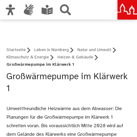
Zur Hauptnavigation
Nürnberg – deine Stadt
Zum Inhalt
Zu den Nutzungshinweisen und zum Impressum
Startseite
Leben in Nürnberg
Natur und Umwelt
Klimaschutz & Energie
Heizen & Gebäude
Großwärmepumpe im Klärwerk 1
Großwärmepumpe im Klärwerk
1
Umweltfreundliche Heizwärme aus dem Abwasser: Die
Planungen für die Großwärmepumpe im Klärwerk 1
schreiten voran. Bis voraussichtlich Mitte 2028 wird auf
dem Gelände des Klärwerks eine Großwärmepumpe