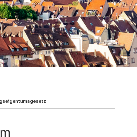
ngseigentumsgesetz
em