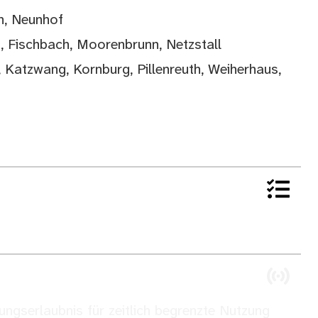
h, Neunhof
n, Fischbach, Moorenbrunn, Netzstall
 Katzwang, Kornburg, Pillenreuth, Weiherhaus,
ngserlaubnis für zeitlich begrenzte Nutzung