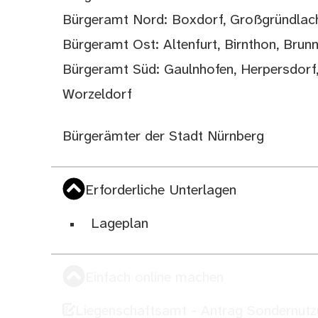
Bürgeramt Nord: Boxdorf, Großgründlac
Bürgeramt Ost: Altenfurt, Birnthon, Brun
Bürgeramt Süd: Gaulnhofen, Herpersdorf,
Worzeldorf
Bürgerämter der Stadt Nürnberg
Erforderliche Unterlagen
Lageplan
Einfach online machen
Liegenschaftsamt - Antrag Sondernutzu