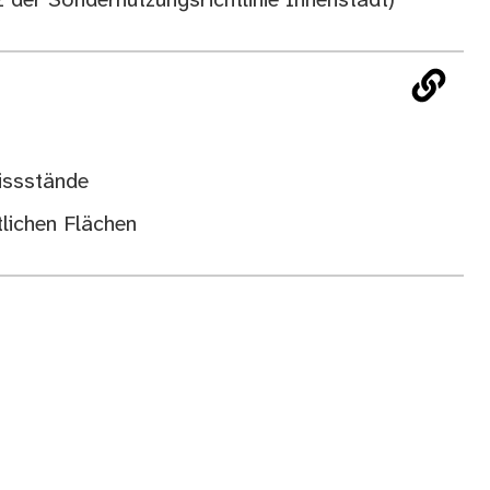
 der Sondernutzungsrichtlinie Innenstadt)
issstände
tlichen Flächen