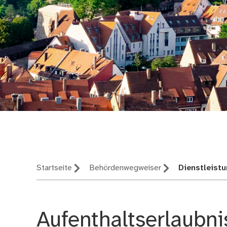
Nürnberg – deine St
Startseite
Behördenwegweiser
Dienstleist
Aufenthaltserlaubni