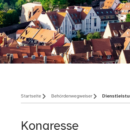
Nürnberg – deine St
Startseite
Behördenwegweiser
Dienstleist
Kongresse