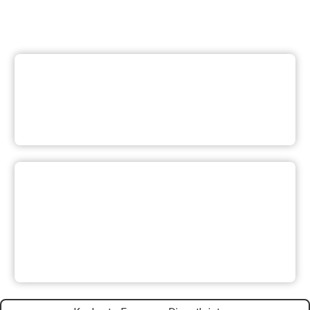
Weitere Dienstleistung
suchen
Ihre Meinung ist uns wichtig:
Waren diese Informationen
hilfreich?