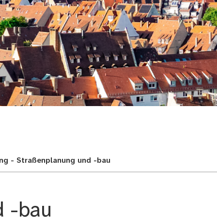
adt
ung - Straßenplanung und -bau
d -bau