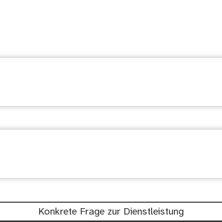
suchen
chtig: Waren diese Informationen hil
Konkrete Frage zur Dienstleistung