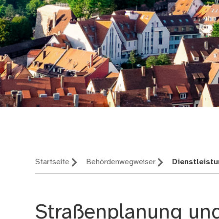
Nürnberg – deine St
Startseite
Behördenwegweiser
Dienstleist
Straßenplanung un