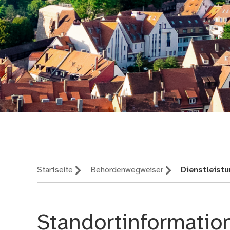
Nürnberg – deine St
Startseite
Behördenwegweiser
Dienstleist
Standortinformatio