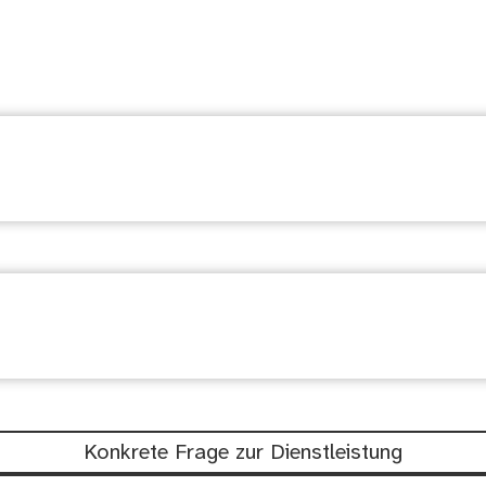
suchen
chtig: Waren diese Informationen hil
Konkrete Frage zur Dienstleistung