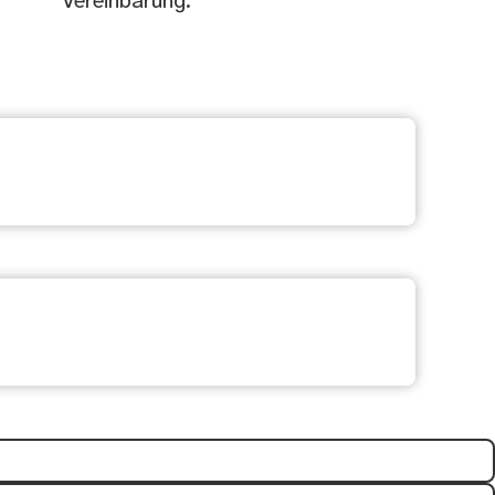
Vereinbarung.
freich?