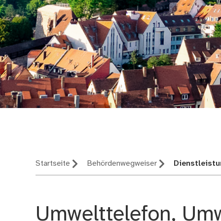
Nürnberg – deine St
Startseite
Behördenwegweiser
Dienstleist
Umwelttelefon, Um