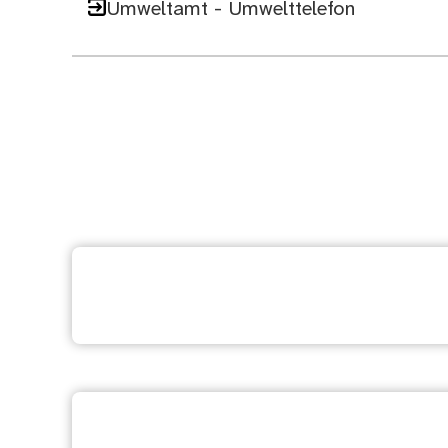
Umweltamt - Umwelttelefon
Weitere Dienstleistung 
Ihre Meinung ist uns wi