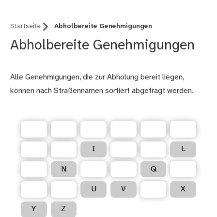
Startseite
Abholbereite Genehmigungen
Abholbereite Genehmigungen
Alle Genehmigungen, die zur Abholung bereit liegen,
können nach Straßennamen sortiert abgefragt werden.
A
B
C
D
E
F
G
H
I
J
K
L
M
N
O
P
Q
R
S
T
U
V
W
X
Y
Z