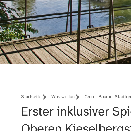
Servicebetrieb Öffen
Startseite
Was wir tun
Grün - Bäume, Stadtgrü
Erster inklusiver Spi
Oberen Kieselbergs