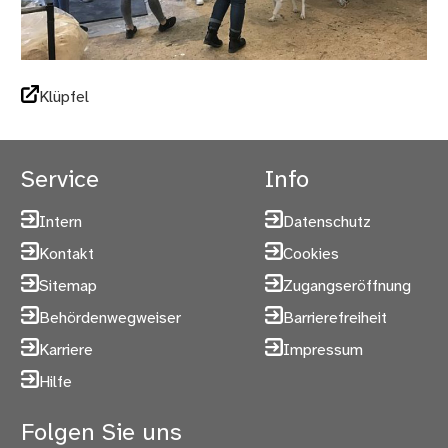
Klüpfel
Service
Info
Intern
Datenschutz
Kontakt
Cookies
Sitemap
Zugangseröffnung
Behördenwegweiser
Barrierefreiheit
Karriere
Impressum
Hilfe
Folgen Sie uns